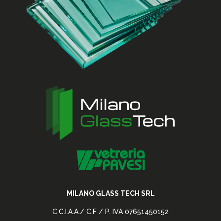
MILANO GLASS TECH SRL
C.C.I.A.A./ C.F / P. IVA 07651450152